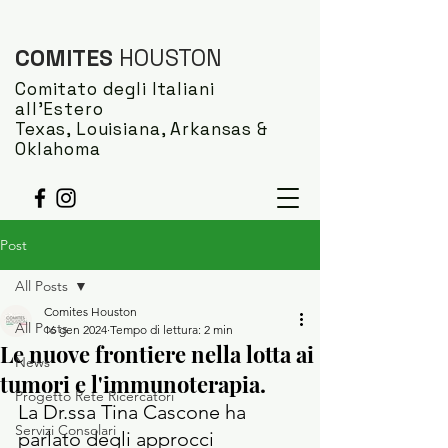
COMITES
HOUSTON
Comitato degli Italiani
all'Estero
Texas, Louisiana, Arkansas &
Oklahoma
Post
All Posts
Comites Houston
All Posts
16 gen 2024
Tempo di lettura: 2 min
Le nuove frontiere nella lotta ai
News
tumori e l'immunoterapia.
Progetto Rete Ricercatori
La Dr.ssa Tina Cascone ha 
Servizi Consolari
parlato degli approcci 