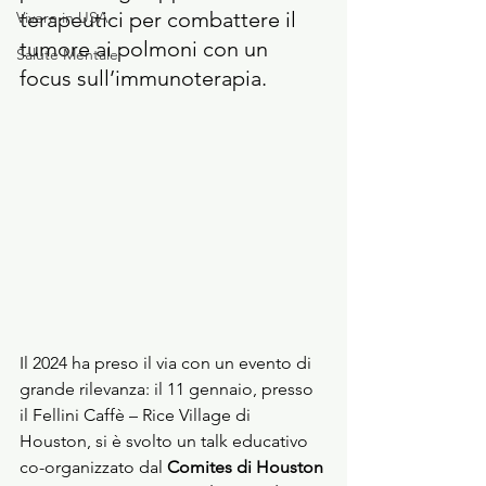
terapeutici per combattere il 
Vivere in USA
tumore ai polmoni con un 
Salute Mentale
focus sull’immunoterapia.
Il 2024 ha preso il via con un evento di 
grande rilevanza: il 11 gennaio, presso 
il Fellini Caffè – Rice Village di 
Houston, si è svolto un talk educativo 
co-organizzato dal 
Comites di Houston