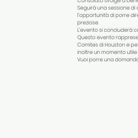
Consolato svolge a benef
Seguirà una sessione di 
l'opportunità di porre d
preziose.
L'evento si concluderà co
Questo evento rappresent
Comites di Houston e pe
inoltre un momento utile 
Vuoi porre una domanda a