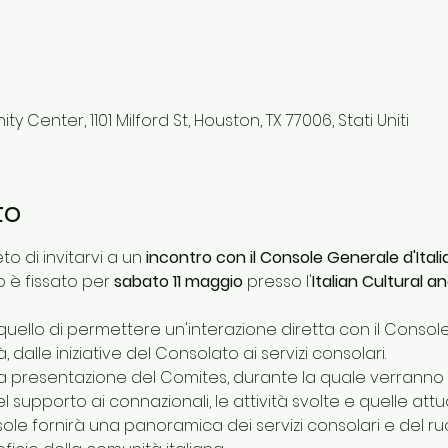
 Center, 1101 Milford St, Houston, TX 77006, Stati Uniti
to
to di invitarvi a un 
incontro con il Console Generale d'Ital
 è fissato per 
sabato 11 maggio
 presso l'
Italian Cultural 
quello di permettere un'interazione diretta con il Consol
 dalle iniziative del Consolato ai servizi consolari.
a presentazione del Comites, durante la quale verranno illu
 supporto ai connazionali, le attività svolte e quelle attu
ole fornirà una panoramica dei servizi consolari e del ru