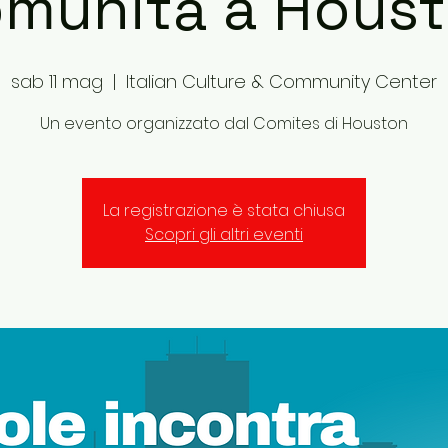
munità a Hous
sab 11 mag
  |  
Italian Culture & Community Center
Un evento organizzato dal Comites di Houston
La registrazione è stata chiusa
Scopri gli altri eventi