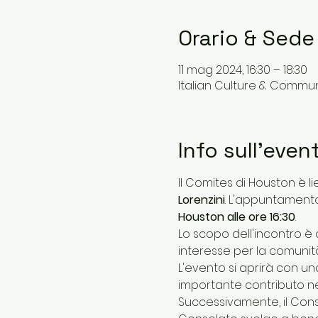
Orario & Sede
11 mag 2024, 16:30 – 18:30
Italian Culture & Community
Info sull'even
Il Comites di Houston è lie
Lorenzini
. L'appuntamento
Houston alle ore 16:30
.
Lo scopo dell'incontro è 
interesse per la comunità,
L'evento si aprirà con un
importante contributo nel
Successivamente, il Cons