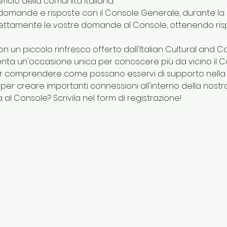
icio della comunità italiana.
domande e risposte con il Console Generale, durante la 
irettamente le vostre domande al Console, ottenendo ris
n un piccolo rinfresco offerto dall'Italian Cultural and 
a un'occasione unica per conoscere più da vicino il Cons
r comprendere come possano esservi di supporto nella v
per creare importanti connessioni all'interno della nostr
l Console? Scrivila nel form di registrazione!