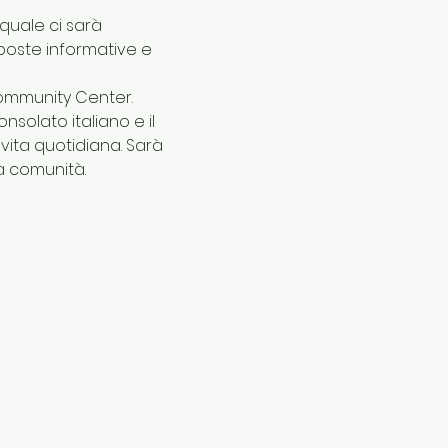
quale ci sarà 
poste informative e 
Community Center.
olato italiano e il 
ita quotidiana. Sarà 
a comunità.