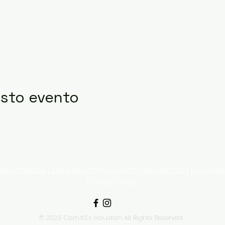
esto evento
del Cittadino
|
Lista dei Professionisti
|
Risorse Utili
|
Documen
Privacy Policy
© 2023 Com.It.Es Houston All Rights Reserved