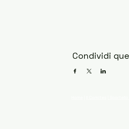
Condividi qu
Home
|
Il Comites
|
Sportello 