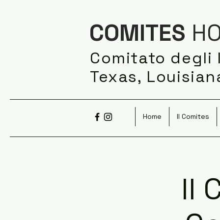
COMITES
HO
Comitato degli I
Texas, Louisia
Home
Il Comites
Il