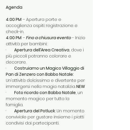
Agenda
4:00 PM
 – Apertura porte e 
accoglienza ospiti: registrazione e 
check-in.
4:00 PM
 – 
Fino a chiusura evento
 - Inizio 
attività per bambini:
·       
Apertura dell’Area Creativa
, dove i 
più piccoli potranno colorare e 
decorare.
·       
Costruiamo un Magico Villaggio di 
Pan di Zenzero con Babbo Natale: 
Un’attività dolcissima e divertente per 
immergersi nella magia natalizia.
 NEW
·       
Foto ricordo con Babbo Natale
, un 
momento magico per tutta la 
famiglia.
·       
Apertura del Potluck
: Un momento 
conviviale per gustare insieme i piatti 
condivisi dai partecipanti.