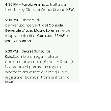
4:30 PM - Favola Animata 
tratta dal 
libro Turkey Claus di Wendi Silvano 
NEW
5:00 PM 
– Discorsi di 
benvenuto:Interventi del 
Console 
Generale d’Italia Mauro Lorenzini
 e dei 
rappresentanti di 
Comites
, 
ISSNAF 
e 
IWUSA Houston
.
5:30 PM
 – 
Secret Santa for 
Kids:
Scambio di regali natalizi 
dedicato ai bambini (6 mesi - 12 anni). 
(Ricordate di portare un regalo 
incartato del valore di circa $10 e di 
registrare i bambini tramite il form di 
RSVP).
6:30 PM
 – 
Tombolata: 
Il classico gioco 
natalizio italiano, con fantastici premi 
gentilmente donati dai nostri 
magnifici 
sponsors
: