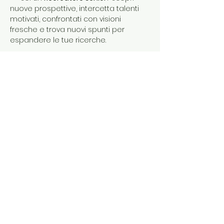
nuove prospettive, intercetta talenti 
motivati, confrontati con visioni 
fresche e trova nuovi spunti per 
espandere le tue ricerche.
Un incontro informale, un format 
veloce, e tante connessioni 
inaspettate!!!!
L'evento e' destinato solo a faculty, 
ricercatori e studenti nell'accademia 
e nell'industria.
Condividi questo evento