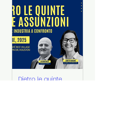
Dietro le quinte
delle assunzioni
Tue, Oct 28
More info
Details