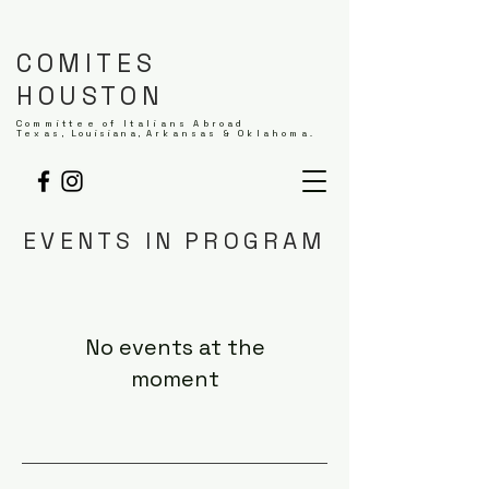
COMITES
HOUSTON
Committee of Italians Abroad
Texas,
Louisiana,
Arkansas & Oklahoma.
EVENTS IN PROGRAM
No events at the
moment